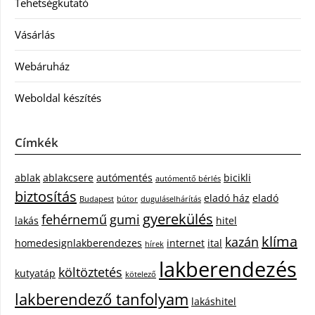
Tehetségkutató
Vásárlás
Webáruház
Weboldal készítés
Címkék
ablak
ablakcsere
autómentés
bicikli
autómentő bérlés
biztosítás
eladó ház
eladó
Budapest
bútor
duguláselhárítás
gyerekülés
fehérnemű
gumi
lakás
hitel
klíma
kazán
homedesignlakberendezes
internet
ital
hírek
lakberendezés
költöztetés
kutyatáp
kötelező
lakberendező tanfolyam
lakáshitel