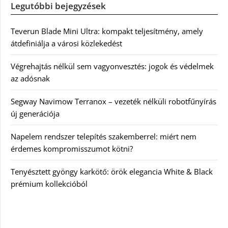
Legutóbbi bejegyzések
Teverun Blade Mini Ultra: kompakt teljesítmény, amely
átdefiniálja a városi közlekedést
Végrehajtás nélkül sem vagyonvesztés: jogok és védelmek
az adósnak
Segway Navimow Terranox – vezeték nélküli robotfűnyírás
új generációja
Napelem rendszer telepítés szakemberrel: miért nem
érdemes kompromisszumot kötni?
Tenyésztett gyöngy karkötő: örök elegancia White & Black
prémium kollekcióból