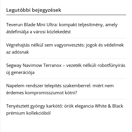
Legutóbbi bejegyzések
Teverun Blade Mini Ultra: kompakt teljesítmény, amely
átdefiniálja a városi közlekedést
Végrehajtás nélkül sem vagyonvesztés: jogok és védelmek
az adósnak
Segway Navimow Terranox – vezeték nélküli robotfűnyírás
új generációja
Napelem rendszer telepítés szakemberrel: miért nem
érdemes kompromisszumot kötni?
Tenyésztett gyöngy karkötő: örök elegancia White & Black
prémium kollekcióból