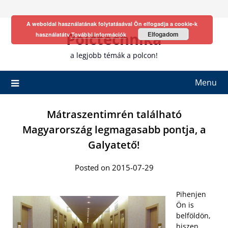
Skip
to
A weboldal használatának folytatásával Ön elfogadja a cookie-k
content
Polctechnika
Elfogadom
használatátv
További információk
a legjobb témák a polcon!
Menu
Mátraszentimrén található
Magyarország legmagasabb pontja, a
Galyatető!
Posted on 2015-07-29
Pihenjen
Ön is
belföldön,
hiszen