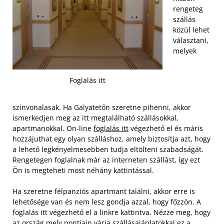
rengeteg
szállás
közül lehet
választani,
melyek
Foglalás itt
színvonalasak. Ha Galyatetőn szeretne pihenni, akkor
ismerkedjen meg az itt megtalálható szállásokkal,
apartmanokkal. On-line
foglalás itt
végezhető el és máris
hozzájuthat egy olyan szálláshoz, amely biztosítja azt, hogy
a lehető legkényelmesebben tudja eltölteni szabadságát.
Rengetegen foglalnak már az interneten szállást, így ezt
Ön is megteheti most néhány kattintással.
Ha szeretne félpanziós apartmant találni, akkor erre is
lehetősége van és nem lesz gondja azzal, hogy főzzön. A
foglalás itt végezhető el a linkre kattintva. Nézze meg, hogy
az ország mely pontjain várja szállásajánlatokkal ez a