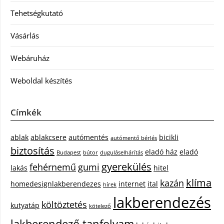
Tehetségkutató
Vásárlás
Webáruház
Weboldal készítés
Címkék
ablak
ablakcsere
autómentés
bicikli
autómentő bérlés
biztosítás
eladó ház
eladó
Budapest
bútor
duguláselhárítás
gyerekülés
fehérnemű
gumi
lakás
hitel
klíma
kazán
homedesignlakberendezes
internet
ital
hírek
lakberendezés
költöztetés
kutyatáp
kötelező
lakberendező tanfolyam