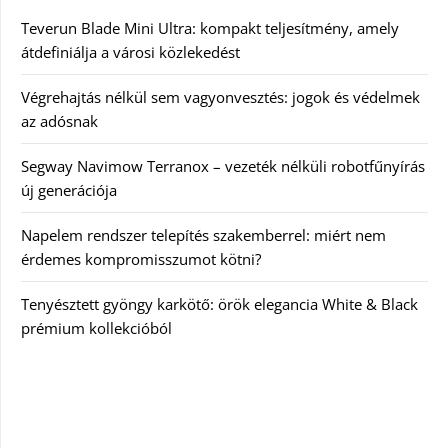
Teverun Blade Mini Ultra: kompakt teljesítmény, amely
átdefiniálja a városi közlekedést
Végrehajtás nélkül sem vagyonvesztés: jogok és védelmek
az adósnak
Segway Navimow Terranox – vezeték nélküli robotfűnyírás
új generációja
Napelem rendszer telepítés szakemberrel: miért nem
érdemes kompromisszumot kötni?
Tenyésztett gyöngy karkötő: örök elegancia White & Black
prémium kollekcióból