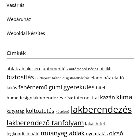
Vásárlás
Webáruház
Weboldal készítés
Címkék
ablak
ablakcsere
autómentés
bicikli
autómentő bérlés
biztosítás
eladó ház
eladó
Budapest
bútor
duguláselhárítás
gyerekülés
fehérnemű
gumi
lakás
hitel
klíma
kazán
homedesignlakberendezes
internet
ital
hírek
lakberendezés
költöztetés
kutyatáp
kötelező
lakberendező tanfolyam
lakáshitel
műanyag ablak
olcsó
légkondicionáló
nyomtatás