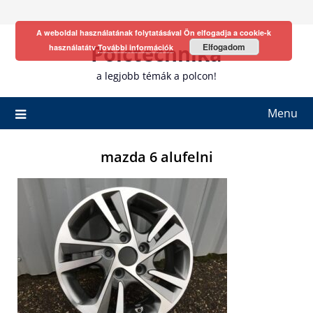
Skip
to
A weboldal használatának folytatásával Ön elfogadja a cookie-k
content
Polctechnika
Elfogadom
használatátv
További információk
a legjobb témák a polcon!
Menu
mazda 6 alufelni