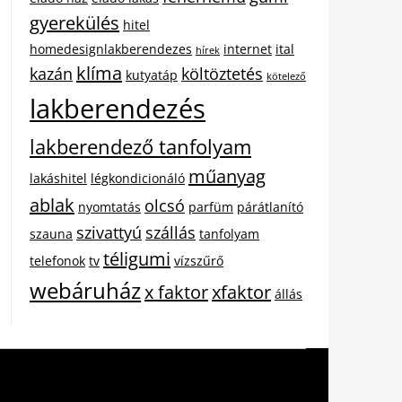
gyerekülés
hitel
homedesignlakberendezes
internet
ital
hírek
klíma
kazán
költöztetés
kutyatáp
kötelező
lakberendezés
lakberendező tanfolyam
műanyag
lakáshitel
légkondicionáló
ablak
olcsó
nyomtatás
parfüm
párátlanító
szivattyú
szállás
szauna
tanfolyam
téligumi
telefonok
tv
vízszűrő
webáruház
x faktor
xfaktor
állás