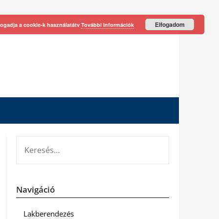
Elfogadom
fogadja a cookie-k használatátv
További információk
KERESÉS:
Navigáció
Lakberendezés