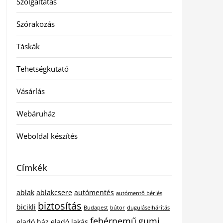
Szolgáltatás
Szórakozás
Táskák
Tehetségkutató
Vásárlás
Webáruház
Weboldal készítés
Címkék
ablak
ablakcsere
autómentés
autómentő bérlés
biztosítás
bicikli
Budapest
bútor
duguláselhárítás
fehérnemű
gumi
eladó ház
eladó lakás