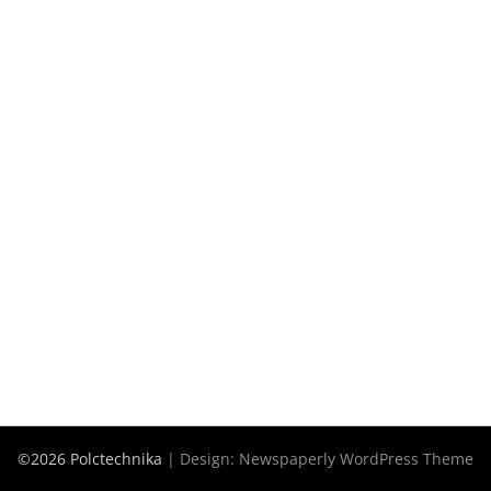
©2026 Polctechnika
| Design:
Newspaperly WordPress Theme