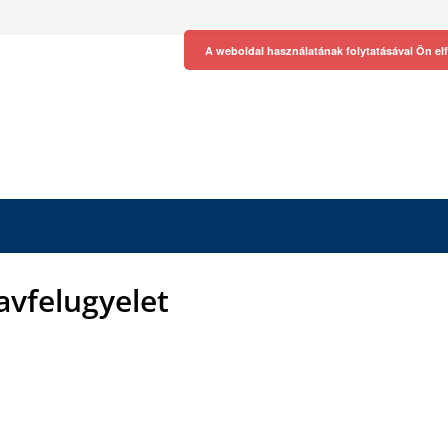
A weboldal használatának folytatásával Ön el
tavfelugyelet