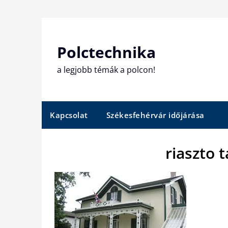
Skip
to
content
Polctechnika
a legjobb témák a polcon!
Kapcsolat
Székesfehérvár időjárása
riaszto 