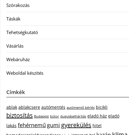
Szórakozás
Táskák
Tehetségkutató
Vásárlás
Webáruház
Weboldal készítés
Címkék
ablak
ablakcsere
autómentés
bicikli
autómentő bérlés
biztosítás
eladó ház
eladó
Budapest
bútor
duguláselhárítás
gyerekülés
fehérnemű
gumi
lakás
hitel
klíma
kazán