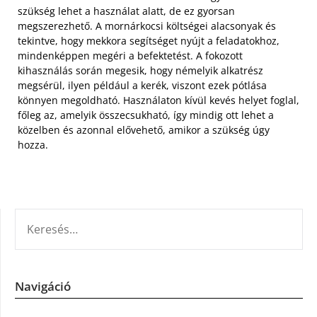
szükség lehet a használat alatt, de ez gyorsan
megszerezhető. A mornárkocsi költségei alacsonyak és
tekintve, hogy mekkora segítséget nyújt a feladatokhoz,
mindenképpen megéri a befektetést. A fokozott
kihasználás során megesik, hogy némelyik alkatrész
megsérül, ilyen például a kerék, viszont ezek pótlása
könnyen megoldható. Használaton kívül kevés helyet foglal,
főleg az, amelyik összecsukható, így mindig ott lehet a
közelben és azonnal elővehető, amikor a szükség úgy
hozza.
KERESÉS:
Navigáció