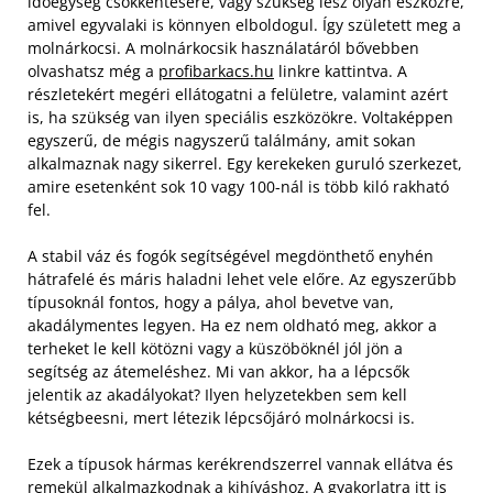
időegység csökkentésére, vagy szükség lesz olyan eszközre,
amivel egyvalaki is könnyen elboldogul. Így született meg a
molnárkocsi. A molnárkocsik használatáról bővebben
olvashatsz még a
profibarkacs.hu
linkre kattintva. A
részletekért megéri ellátogatni a felületre, valamint azért
is, ha szükség van ilyen speciális eszközökre. Voltaképpen
egyszerű, de mégis nagyszerű találmány, amit sokan
alkalmaznak nagy sikerrel. Egy kerekeken guruló szerkezet,
amire esetenként sok 10 vagy 100-nál is több kiló rakható
fel.
A stabil váz és fogók segítségével megdönthető enyhén
hátrafelé és máris haladni lehet vele előre. Az egyszerűbb
típusoknál fontos, hogy a pálya, ahol bevetve van,
akadálymentes legyen. Ha ez nem oldható meg, akkor a
terheket le kell kötözni vagy a küszöböknél jól jön a
segítség az átemeléshez. Mi van akkor, ha a lépcsők
jelentik az akadályokat? Ilyen helyzetekben sem kell
kétségbeesni, mert létezik lépcsőjáró molnárkocsi is.
Ezek a típusok hármas kerékrendszerrel vannak ellátva és
remekül alkalmazkodnak a kihíváshoz. A gyakorlatra itt is