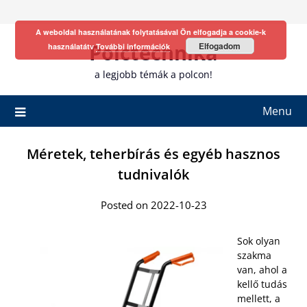
Skip
to
A weboldal használatának folytatásával Ön elfogadja a cookie-k
content
Polctechnika
Elfogadom
használatátv
További információk
a legjobb témák a polcon!
Menu
Méretek, teherbírás és egyéb hasznos
tudnivalók
Posted on 2022-10-23
Sok olyan
szakma
van, ahol a
kellő tudás
mellett, a