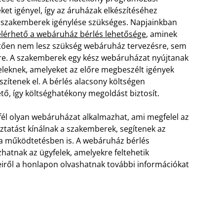
et igényel, így az áruházak elkészítéséhez
 szakemberek igénylése szükséges. Napjainkban
elérhető a webáruház bérlés lehetősége
, aminek
ően nem lesz szükség webáruház tervezésre, sem
sre. A szakemberek egy kész webáruházat nyújtanak
eleknek, amelyeket az előre megbeszélt igények
szítenek el. A bérlés alacsony költségen
ető, így költséghatékony megoldást biztosít.
él olyan webáruházat alkalmazhat, ami megfelel az
ztatást kínálnak a szakemberek, segítenek az
 a működtetésben is. A webáruház bérlés
hatnak az ügyfelek, amelyekre feltehetik
eleiről a honlapon olvashatnak további információkat