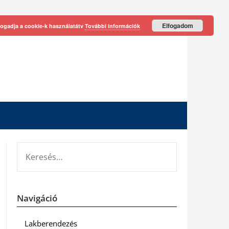
Elfogadom
fogadja a cookie-k használatátv
További információk
KERESÉS:
Navigáció
Lakberendezés