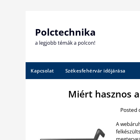
Skip
to
content
Polctechnika
a legjobb témák a polcon!
Kapcsolat
Székesfehérvár időjárása
Miért hasznos 
Posted 
A webáruh
felkészült
megtervez