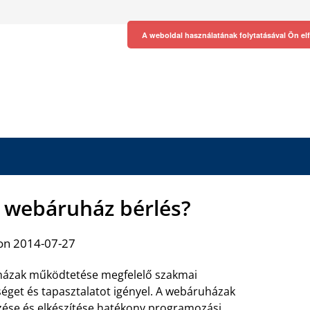
A weboldal használatának folytatásával Ön el
a webáruház bérlés?
on 2014-07-27
ázak működtetése megfelelő szakmai
séget és tapasztalatot igényel. A webáruházak
ése és elkészítése hatékony programozási