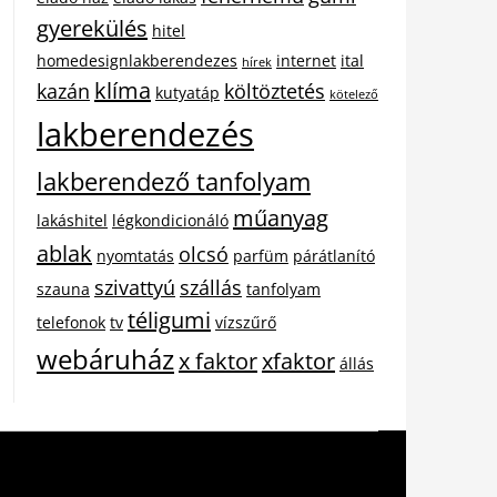
gyerekülés
hitel
homedesignlakberendezes
internet
ital
hírek
klíma
kazán
költöztetés
kutyatáp
kötelező
lakberendezés
lakberendező tanfolyam
műanyag
lakáshitel
légkondicionáló
ablak
olcsó
nyomtatás
parfüm
párátlanító
szivattyú
szállás
szauna
tanfolyam
téligumi
telefonok
tv
vízszűrő
webáruház
x faktor
xfaktor
állás