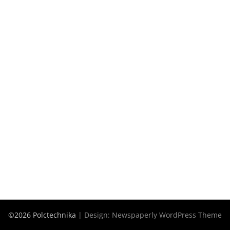
©2026 Polctechnika
| Design:
Newspaperly WordPress Theme