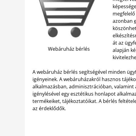
képességek
megfelelő
azonban
köszönhet
elkészíté
át az ügyf
Webáruház bérlés
alapján ké
kivitelezh
A webáruház bérlés segítségével minden ügyf
igényeinek. A webáruházakról hasznos tájéko
alkalmazásban, adminisztrációban, valamint
igénylésével egy esztétikus honlapot alkalmaz
termékeiket, tájékoztatóikat. A bérlés feltét
az érdeklődők.