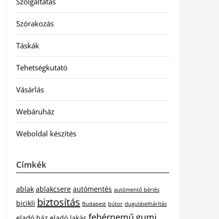
Szolgáltatás
Szórakozás
Táskák
Tehetségkutató
Vásárlás
Webáruház
Weboldal készítés
Címkék
ablak
ablakcsere
autómentés
autómentő bérlés
biztosítás
bicikli
Budapest
bútor
duguláselhárítás
fehérnemű
gumi
eladó ház
eladó lakás