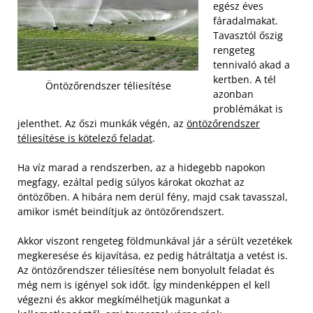
egész éves
fáradalmakat.
Tavasztól őszig
rengeteg
tennivaló akad a
kertben. A tél
Öntözőrendszer téliesítése
azonban
problémákat is
jelenthet. Az őszi munkák végén, az
öntözőrendszer
téliesítése is kötelező feladat
.
Ha víz marad a rendszerben, az a hidegebb napokon
megfagy, ezáltal pedig súlyos károkat okozhat az
öntözőben. A hibára nem derül fény, majd csak tavasszal,
amikor ismét beindítjuk az öntözőrendszert.
Akkor viszont rengeteg földmunkával jár a sérült vezetékek
megkeresése és kijavítása, ez pedig hátráltatja a vetést is.
Az öntözőrendszer téliesítése nem bonyolult feladat és
még nem is igényel sok időt. Így mindenképpen el kell
végezni és akkor megkímélhetjük magunkat a