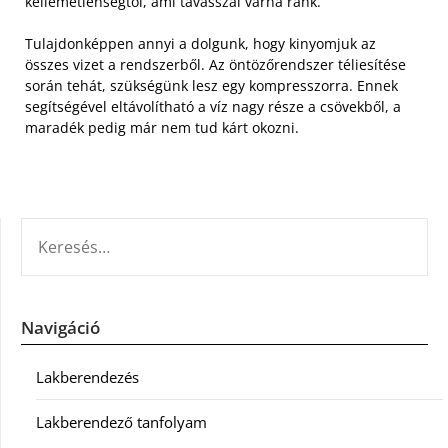
kellemetlenségtől, ami tavasszal várna ránk.
Tulajdonképpen annyi a dolgunk, hogy kinyomjuk az
összes vizet a rendszerből. Az öntözőrendszer téliesítése
során tehát, szükségünk lesz egy kompresszorra. Ennek
segítségével eltávolítható a víz nagy része a csövekből, a
maradék pedig már nem tud kárt okozni.
KERESÉS:
Navigáció
Lakberendezés
Lakberendező tanfolyam