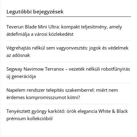
Legutóbbi bejegyzések
Teverun Blade Mini Ultra: kompakt teljesítmény, amely
átdefiniálja a városi közlekedést
Végrehajtás nélkül sem vagyonvesztés: jogok és védelmek
az adósnak
Segway Navimow Terranox – vezeték nélküli robotfűnyírás
új generációja
Napelem rendszer telepítés szakemberrel: miért nem
érdemes kompromisszumot kötni?
Tenyésztett gyöngy karkötő: örök elegancia White & Black
prémium kollekcióból