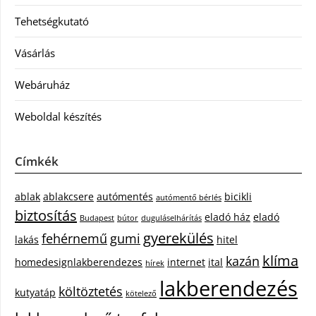
Tehetségkutató
Vásárlás
Webáruház
Weboldal készítés
Címkék
ablak
ablakcsere
autómentés
bicikli
autómentő bérlés
biztosítás
eladó ház
eladó
Budapest
bútor
duguláselhárítás
gyerekülés
fehérnemű
gumi
lakás
hitel
klíma
kazán
homedesignlakberendezes
internet
ital
hírek
lakberendezés
költöztetés
kutyatáp
kötelező