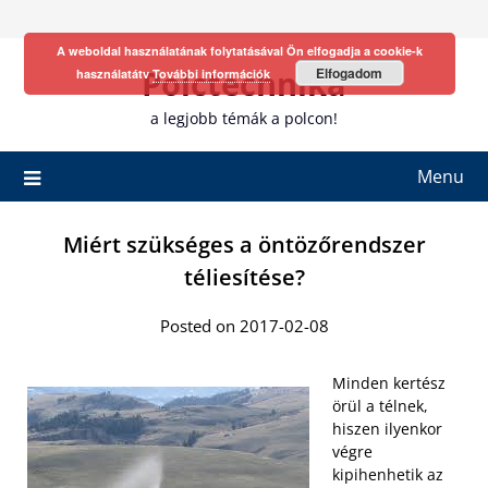
Skip
to
A weboldal használatának folytatásával Ön elfogadja a cookie-k
content
Polctechnika
Elfogadom
használatátv
További információk
a legjobb témák a polcon!
Menu
Miért szükséges a öntözőrendszer
téliesítése?
Posted on 2017-02-08
Minden kertész
örül a télnek,
hiszen ilyenkor
végre
kipihenhetik az