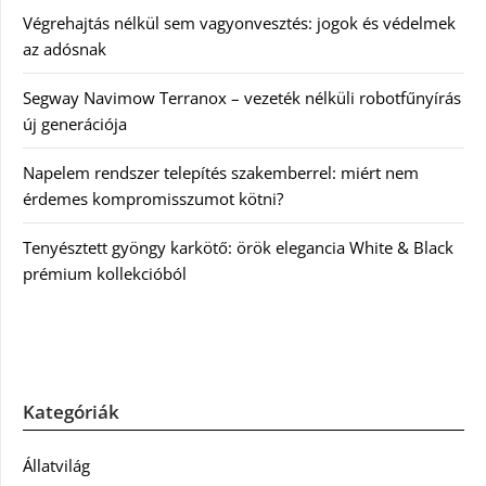
Végrehajtás nélkül sem vagyonvesztés: jogok és védelmek
az adósnak
Segway Navimow Terranox – vezeték nélküli robotfűnyírás
új generációja
Napelem rendszer telepítés szakemberrel: miért nem
érdemes kompromisszumot kötni?
Tenyésztett gyöngy karkötő: örök elegancia White & Black
prémium kollekcióból
Kategóriák
Állatvilág