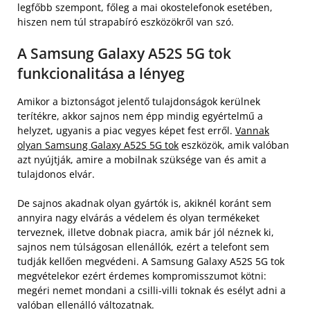
legfőbb szempont, főleg a mai okostelefonok esetében,
hiszen nem túl strapabíró eszközökről van szó.
A Samsung Galaxy A52S 5G tok
funkcionalitása a lényeg
Amikor a biztonságot jelentő tulajdonságok kerülnek
terítékre, akkor sajnos nem épp mindig egyértelmű a
helyzet, ugyanis a piac vegyes képet fest erről.
Vannak
olyan Samsung Galaxy A52S 5G tok
eszközök, amik valóban
azt nyújtják, amire a mobilnak szüksége van és amit a
tulajdonos elvár.
De sajnos akadnak olyan gyártók is, akiknél koránt sem
annyira nagy elvárás a védelem és olyan termékeket
terveznek, illetve dobnak piacra, amik bár jól néznek ki,
sajnos nem túlságosan ellenállók, ezért a telefont sem
tudják kellően megvédeni. A Samsung Galaxy A52S 5G tok
megvételekor ezért érdemes kompromisszumot kötni:
megéri nemet mondani a csilli-villi toknak és esélyt adni a
valóban ellenálló változatnak.