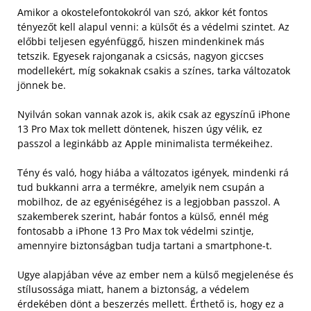
Amikor a okostelefontokokról van szó, akkor két fontos
tényezőt kell alapul venni: a külsőt és a védelmi szintet. Az
előbbi teljesen egyénfüggő, hiszen mindenkinek más
tetszik. Egyesek rajonganak a csicsás, nagyon giccses
modellekért, míg sokaknak csakis a színes, tarka változatok
jönnek be.
Nyilván sokan vannak azok is, akik csak az egyszínű iPhone
13 Pro Max tok mellett döntenek, hiszen úgy vélik, ez
passzol a leginkább az Apple minimalista termékeihez.
Tény és való, hogy hiába a változatos igények, mindenki rá
tud bukkanni arra a termékre, amelyik nem csupán a
mobilhoz, de az egyéniségéhez is a legjobban passzol. A
szakemberek szerint, habár fontos a külső, ennél még
fontosabb a iPhone 13 Pro Max tok védelmi szintje,
amennyire biztonságban tudja tartani a smartphone-t.
Ugye alapjában véve az ember nem a külső megjelenése és
stílusossága miatt, hanem a biztonság, a védelem
érdekében dönt a beszerzés mellett. Érthető is, hogy ez a