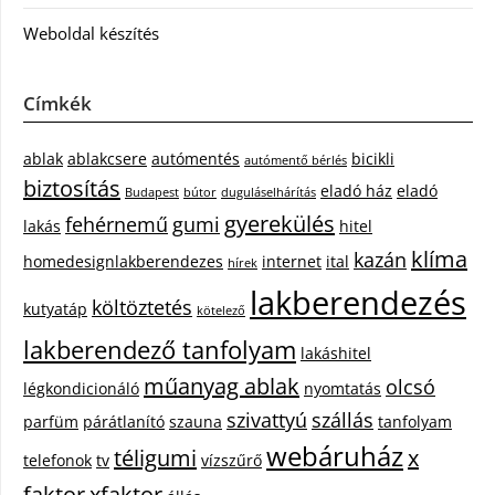
Weboldal készítés
Címkék
ablak
ablakcsere
autómentés
bicikli
autómentő bérlés
biztosítás
eladó ház
eladó
Budapest
bútor
duguláselhárítás
gyerekülés
fehérnemű
gumi
lakás
hitel
klíma
kazán
homedesignlakberendezes
internet
ital
hírek
lakberendezés
költöztetés
kutyatáp
kötelező
lakberendező tanfolyam
lakáshitel
műanyag ablak
olcsó
légkondicionáló
nyomtatás
szivattyú
szállás
parfüm
párátlanító
szauna
tanfolyam
webáruház
téligumi
x
telefonok
tv
vízszűrő
faktor
xfaktor