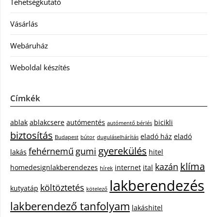
Tehetségkutató
Vásárlás
Webáruház
Weboldal készítés
Címkék
ablak
ablakcsere
autómentés
bicikli
autómentő bérlés
biztosítás
eladó ház
eladó
Budapest
bútor
duguláselhárítás
gyerekülés
fehérnemű
gumi
lakás
hitel
klíma
kazán
homedesignlakberendezes
internet
ital
hírek
lakberendezés
költöztetés
kutyatáp
kötelező
lakberendező tanfolyam
lakáshitel