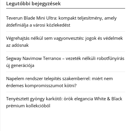
Legutóbbi bejegyzések
Teverun Blade Mini Ultra: kompakt teljesítmény, amely
átdefiniálja a városi közlekedést
Végrehajtás nélkül sem vagyonvesztés: jogok és védelmek
az adósnak
Segway Navimow Terranox – vezeték nélküli robotfűnyírás
új generációja
Napelem rendszer telepítés szakemberrel: miért nem
érdemes kompromisszumot kötni?
Tenyésztett gyöngy karkötő: örök elegancia White & Black
prémium kollekcióból