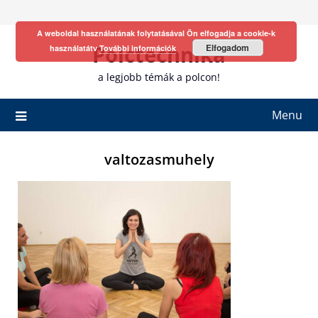
Skip
to
A weboldal használatának folytatásával Ön elfogadja a cookie-k
content
Polctechnika
Elfogadom
használatátv
További információk
a legjobb témák a polcon!
Menu
valtozasmuhely