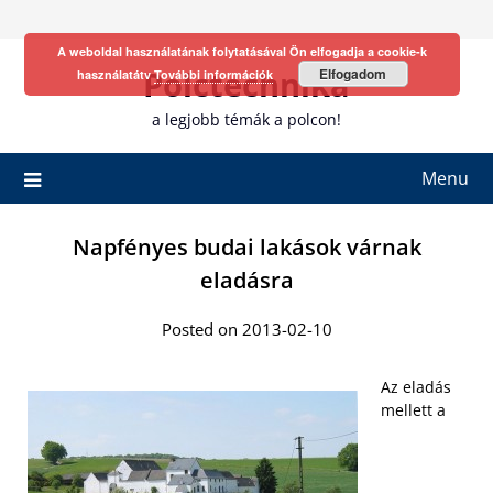
Skip
to
A weboldal használatának folytatásával Ön elfogadja a cookie-k
content
Polctechnika
Elfogadom
használatátv
További információk
a legjobb témák a polcon!
Menu
Napfényes budai lakások várnak
eladásra
Posted on 2013-02-10
Az eladás
mellett a