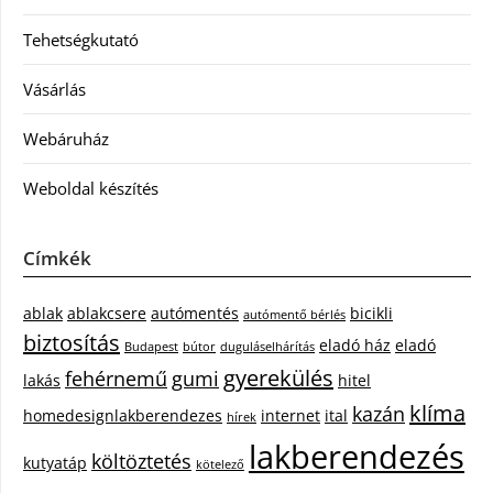
Tehetségkutató
Vásárlás
Webáruház
Weboldal készítés
Címkék
ablak
ablakcsere
autómentés
bicikli
autómentő bérlés
biztosítás
eladó ház
eladó
Budapest
bútor
duguláselhárítás
gyerekülés
fehérnemű
gumi
lakás
hitel
klíma
kazán
homedesignlakberendezes
internet
ital
hírek
lakberendezés
költöztetés
kutyatáp
kötelező