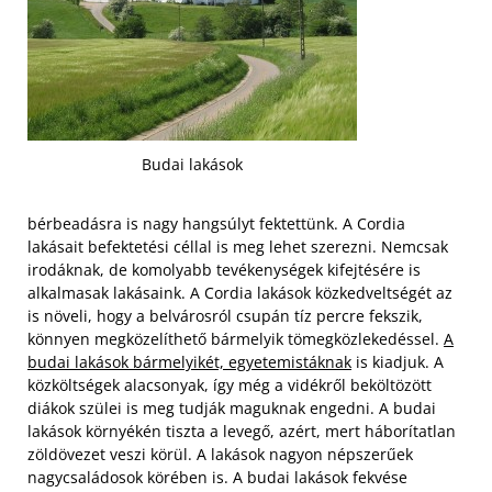
Budai lakások
bérbeadásra is nagy hangsúlyt fektettünk. A Cordia
lakásait befektetési céllal is meg lehet szerezni. Nemcsak
irodáknak, de komolyabb tevékenységek kifejtésére is
alkalmasak lakásaink. A Cordia lakások közkedveltségét az
is növeli, hogy a belvárosról csupán tíz percre fekszik,
könnyen megközelíthető bármelyik tömegközlekedéssel.
A
budai lakások bármelyikét, egyetemistáknak
is kiadjuk. A
közköltségek alacsonyak, így még a vidékről beköltözött
diákok szülei is meg tudják maguknak engedni.
A budai
lakások környékén tiszta a levegő, azért, mert háborítatlan
zöldövezet veszi körül. A lakások nagyon népszerűek
nagycsaládosok körében is. A budai lakások fekvése