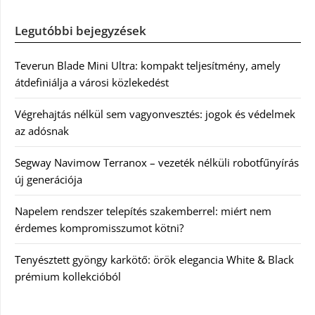
Legutóbbi bejegyzések
Teverun Blade Mini Ultra: kompakt teljesítmény, amely
átdefiniálja a városi közlekedést
Végrehajtás nélkül sem vagyonvesztés: jogok és védelmek
az adósnak
Segway Navimow Terranox – vezeték nélküli robotfűnyírás
új generációja
Napelem rendszer telepítés szakemberrel: miért nem
érdemes kompromisszumot kötni?
Tenyésztett gyöngy karkötő: örök elegancia White & Black
prémium kollekcióból