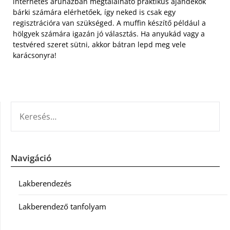
internetes áruházban megtalálható praktikus ajándékok
bárki számára elérhetőek, így neked is csak egy
regisztrációra van szükséged. A muffin készítő például a
hölgyek számára igazán jó választás. Ha anyukád vagy a
testvéred szeret sütni, akkor bátran lepd meg vele
karácsonyra!
KERESÉS:
Navigáció
Lakberendezés
Lakberendező tanfolyam