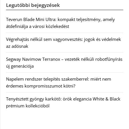
Legutóbbi bejegyzések
Teverun Blade Mini Ultra: kompakt teljesítmény, amely
átdefiniálja a városi közlekedést
Végrehajtás nélkül sem vagyonvesztés: jogok és védelmek
az adósnak
Segway Navimow Terranox – vezeték nélküli robotfűnyírás
új generációja
Napelem rendszer telepítés szakemberrel: miért nem
érdemes kompromisszumot kötni?
Tenyésztett gyöngy karkötő: örök elegancia White & Black
prémium kollekcióból