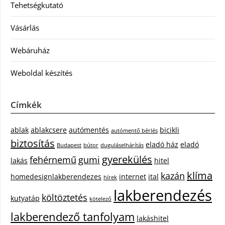
Tehetségkutató
Vásárlás
Webáruház
Weboldal készítés
Címkék
ablak
ablakcsere
autómentés
bicikli
autómentő bérlés
biztosítás
eladó ház
eladó
Budapest
bútor
duguláselhárítás
gyerekülés
fehérnemű
gumi
lakás
hitel
klíma
kazán
homedesignlakberendezes
internet
ital
hírek
lakberendezés
költöztetés
kutyatáp
kötelező
lakberendező tanfolyam
lakáshitel