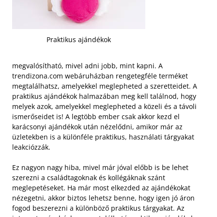
Praktikus ajándékok
megvalósítható, mivel adni jobb, mint kapni. A
trendizona.com webáruházban rengetegféle terméket
megtalálhatsz, amelyekkel meglepheted a szeretteidet. A
praktikus ajándékok halmazában meg kell találnod, hogy
melyek azok, amelyekkel meglepheted a közeli és a távoli
ismerőseidet is! A legtöbb ember csak akkor kezd el
karácsonyi ajándékok után nézelődni, amikor már az
üzletekben is a különféle praktikus, használati tárgyakat
leakciózzák.
Ez nagyon nagy hiba, mivel már jóval előbb is be lehet
szerezni a családtagoknak és kollégáknak szánt
meglepetéseket. Ha már most elkezded az ajándékokat
nézegetni, akkor biztos lehetsz benne, hogy igen jó áron
fogod beszerezni a különböző praktikus tárgyakat. Az