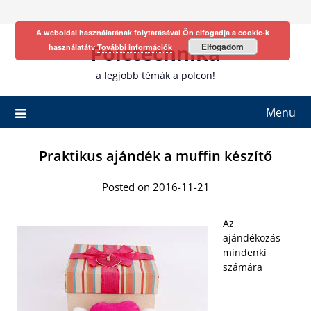
Skip
to
A weboldal használatának folytatásával Ön elfogadja a cookie-k
content
Polctechnika
Elfogadom
használatátv
További információk
a legjobb témák a polcon!
Menu
Praktikus ajándék a muffin készítő
Posted on 2016-11-21
Az
ajándékozás
mindenki
számára