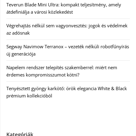
Teverun Blade Mini Ultra: kompakt teljesítmény, amely
átdefiniálja a városi közlekedést
Végrehajtás nélkül sem vagyonvesztés: jogok és védelmek
az adósnak
Segway Navimow Terranox – vezeték nélküli robotfűnyírás
új generációja
Napelem rendszer telepítés szakemberrel: miért nem
érdemes kompromisszumot kötni?
Tenyésztett gyöngy karkötő: örök elegancia White & Black
prémium kollekcióból
Kategóriák