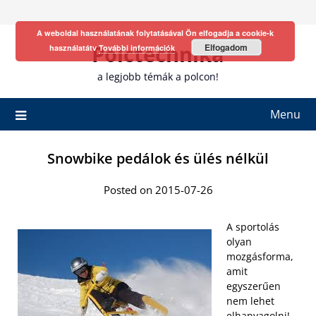
Skip
to
A weboldal használatának folytatásával Ön elfogadja a cookie-k
content
Polctechnika
Elfogadom
használatátv
További információk
a legjobb témák a polcon!
Menu
Snowbike pedálok és ülés nélkül
Posted on 2015-07-26
A sportolás
olyan
mozgásforma,
amit
egyszerűen
nem lehet
elhanyagolni!