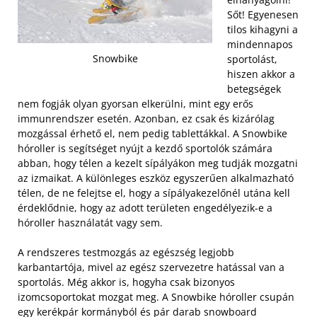
Sőt! Egyenesen
tilos kihagyni a
mindennapos
Snowbike
sportolást,
hiszen akkor a
betegségek
nem fogják olyan gyorsan elkerülni, mint egy erős
immunrendszer esetén. Azonban, ez csak és kizárólag
mozgással érhető el, nem pedig tablettákkal. A Snowbike
hóroller is segítséget nyújt a kezdő sportolók számára
abban, hogy télen a kezelt sípályákon meg tudják mozgatni
az izmaikat. A különleges eszköz egyszerűen alkalmazható
télen, de ne felejtse el, hogy a sípályakezelőnél utána kell
érdeklődnie, hogy az adott területen engedélyezik-e a
hóroller használatát vagy sem.
A rendszeres testmozgás az egészség legjobb
karbantartója, mivel az egész szervezetre hatással van a
sportolás. Még akkor is, hogyha csak bizonyos
izomcsoportokat mozgat meg. A Snowbike hóroller csupán
egy kerékpár kormányból és pár darab snowboard