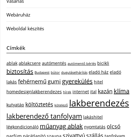
Vásárlás
Webáruház
Weboldal készítés
Címkék
ablak
ablakcsere
autómentés
bicikli
autómentő bérlés
biztosítás
eladó ház
eladó
Budapest
bútor
duguláselhárítás
gyerekülés
fehérnemű
gumi
lakás
hitel
klíma
kazán
homedesignlakberendezes
internet
ital
hírek
lakberendezés
költöztetés
kutyatáp
kötelező
lakberendező tanfolyam
lakáshitel
műanyag ablak
olcsó
légkondicionáló
nyomtatás
szivattyú
szállás
parfüm
párátlanító
szauna
tanfolyam