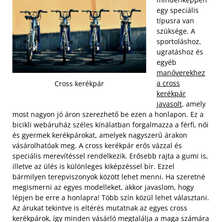
egy speciális
típusra van
szüksége. A
sportoláshoz,
ugratáshoz és
egyéb
manőverekhez
a cross
Cross kerékpár
kerékpár
javasolt
, amely
most nagyon jó áron szerezhető be ezen a honlapon. Ez a
bicikli webáruház széles kínálatban forgalmazza a férfi, női
és gyermek kerékpárokat, amelyek nagyszerű árakon
vásárolhatóak meg. A cross kerékpár erős vázzal és
speciális merevítéssel rendelkezik.
Erősebb rajta a gumi is,
illetve az ülés is különleges kiképzéssel bír. Ezzel
bármilyen terepviszonyok között lehet menni. Ha szeretné
megismerni az egyes modelleket, akkor javaslom, hogy
lépjen be erre a honlapra! Több szín közül lehet választani.
Az árukat tekintve is eltérés mutatnak az egyes cross
kerékpárok, így minden vásárló megtalálja a maga számára