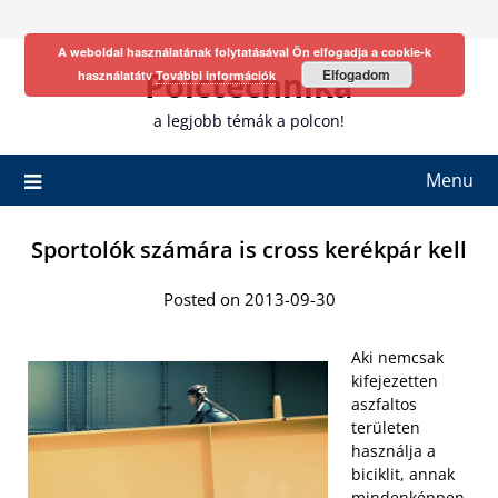
Skip
to
A weboldal használatának folytatásával Ön elfogadja a cookie-k
content
Polctechnika
Elfogadom
használatátv
További információk
a legjobb témák a polcon!
Menu
Sportolók számára is cross kerékpár kell
Posted on 2013-09-30
Aki nemcsak
kifejezetten
aszfaltos
területen
használja a
biciklit, annak
mindenképpen