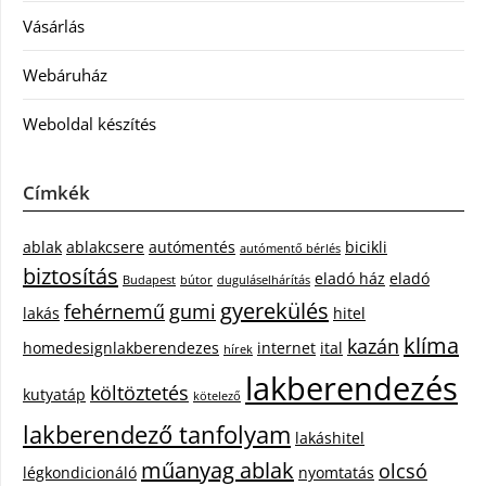
Vásárlás
Webáruház
Weboldal készítés
Címkék
ablak
ablakcsere
autómentés
bicikli
autómentő bérlés
biztosítás
eladó ház
eladó
Budapest
bútor
duguláselhárítás
gyerekülés
fehérnemű
gumi
lakás
hitel
klíma
kazán
homedesignlakberendezes
internet
ital
hírek
lakberendezés
költöztetés
kutyatáp
kötelező
lakberendező tanfolyam
lakáshitel
műanyag ablak
olcsó
légkondicionáló
nyomtatás