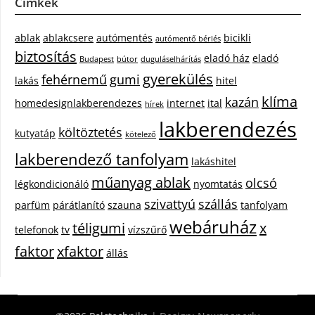
Címkék
ablak
ablakcsere
autómentés
bicikli
autómentő bérlés
biztosítás
eladó ház
eladó
Budapest
bútor
duguláselhárítás
gyerekülés
fehérnemű
gumi
lakás
hitel
klíma
kazán
homedesignlakberendezes
internet
ital
hírek
lakberendezés
költöztetés
kutyatáp
kötelező
lakberendező tanfolyam
lakáshitel
műanyag ablak
olcsó
légkondicionáló
nyomtatás
szivattyú
szállás
parfüm
párátlanító
szauna
tanfolyam
webáruház
téligumi
x
telefonok
tv
vízszűrő
faktor
xfaktor
állás