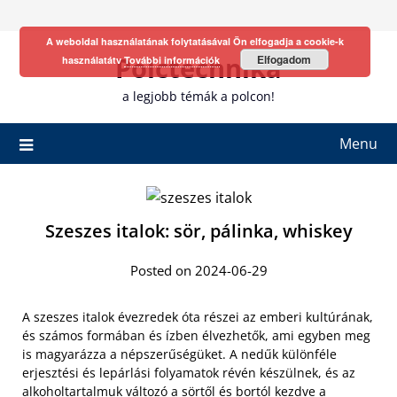
Skip
to
A weboldal használatának folytatásával Ön elfogadja a cookie-k
content
Polctechnika
Elfogadom
használatátv
További információk
a legjobb témák a polcon!
Menu
Szeszes italok: sör, pálinka, whiskey
Posted on 2024-06-29
A szeszes italok évezredek óta részei az emberi kultúrának,
és számos formában és ízben élvezhetők, ami egyben meg
is magyarázza a népszerűségüket. A nedűk különféle
erjesztési és lepárlási folyamatok révén készülnek, és az
alkoholtartalmuk változó a sörtől és bortól kezdve a