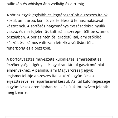
pálinkán és whiskyn át a vodkáig és a rumig.
A sör az egyik
legősibb és legnépszerűbb a szeszes italok
közül, amit árpa, komló, víz és élesztő felhasználásával
készítenek. A sörfőzés hagyománya évszázadokra nyúlik
vissza, és ma is jelentős kulturális szerepet tölt be számos
országban. A bor szintén ősi eredetű ital, ami szőlőből
készül, és számos változata létezik a vörösbortól a
fehérborig és a pezsgőig.
A borfogyasztás művészete különleges ismereteket és
érzékenységet igényel, és gyakran társul gasztronómiai
élményekhez. A pálinka, ami Magyarország egyik
legismertebbje a szeszes italok közül, gyümölcsök
erjesztésével és lepárlásával készül. Az ital különlegessége
a gyümölcsök aromájában rejlik és ízük intenzíven jelenik
meg benne.