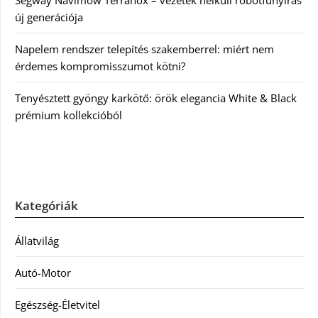
Segway Navimow Terranox – vezeték nélküli robotfűnyírás
új generációja
Napelem rendszer telepítés szakemberrel: miért nem
érdemes kompromisszumot kötni?
Tenyésztett gyöngy karkötő: örök elegancia White & Black
prémium kollekcióból
Kategóriák
Állatvilág
Autó-Motor
Egészség-Életvitel