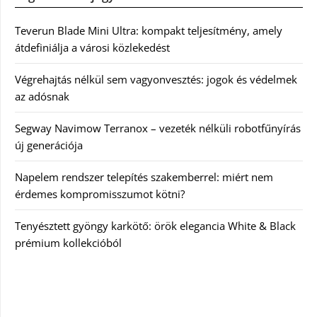
Teverun Blade Mini Ultra: kompakt teljesítmény, amely
átdefiniálja a városi közlekedést
Végrehajtás nélkül sem vagyonvesztés: jogok és védelmek
az adósnak
Segway Navimow Terranox – vezeték nélküli robotfűnyírás
új generációja
Napelem rendszer telepítés szakemberrel: miért nem
érdemes kompromisszumot kötni?
Tenyésztett gyöngy karkötő: örök elegancia White & Black
prémium kollekcióból