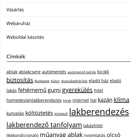
Vásárlás
Webáruház
Weboldal készítés
Címkék
ablak
ablakcsere
autómentés
bicikli
autómentő bérlés
biztosítás
eladó ház
eladó
Budapest
bútor
duguláselhárítás
gyerekülés
fehérnemű
gumi
lakás
hitel
klíma
kazán
homedesignlakberendezes
internet
ital
hírek
lakberendezés
költöztetés
kutyatáp
kötelező
lakberendező tanfolyam
lakáshitel
műanyag ablak
olcsó
légkondicionáló
nyomtatás