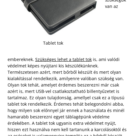
van az
Tablet tok
embereknek.
Szükséges lehet a tablet tok
is, ami valódi
védelmet képes nyújtani kis készülékünknek.
Természetesen azért, mert bőrből készült és mert olyan
kialakítással rendelkezik, amilyenre valóban szükség van.
Olyan tok tehát, amelyet érdemes beszerezni már csak
azért is, mert USB-vel csatlakoztatható billentyűzetet is
tartalmaz. Ez olyan tulajdonság, amellyel csak ez a típusú
tablet tok rendelkezik.
Érdemes tehát belegondolni abba,
hogy milyen sok előnnyel jár ennek a használata és minél
hamarabb beszerezni egyet táblagépünk védelme
érdekében. A tablet tok ugyanis extra védelmet nyújt,
hiszen ezt használva nem kell tartanunk a karcolásoktól és
az eséseket is valamennyire tompítja ez a bőrből készült