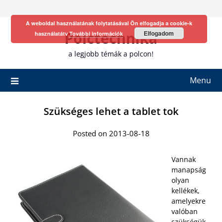
Skip
to
A weboldal használatának folytatásával Ön elfogadja a cookie-k
content
Polctechnika
Elfogadom
használatátv
További információk
a legjobb témák a polcon!
Menu
Szükséges lehet a tablet tok
Posted on 2013-08-18
Vannak
manapság
olyan
kellékek,
amelyekre
valóban
szükségük