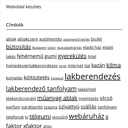
Weboldal készítés
Címkék
ablak
ablakcsere
autómentés
bicikli
autómentő bérlés
biztosítás
eladó ház
eladó
Budapest
bútor
duguláselhárítás
gyerekülés
fehérnemű
gumi
lakás
hitel
klíma
kazán
homedesignlakberendezes
internet
ital
hírek
lakberendezés
költöztetés
kutyatáp
kötelező
lakberendező tanfolyam
lakáshitel
műanyag ablak
olcsó
légkondicionáló
nyomtatás
szivattyú
szállás
parfüm
párátlanító
szauna
tanfolyam
webáruház
téligumi
x
telefonok
tv
vízszűrő
faktor
xfaktor
állás