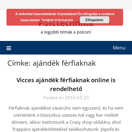
Skip
to
A weboldal használatának folytatásával Ön elfogadja a cookie-k
content
Polctechnika
Elfogadom
használatátv
További információk
a legjobb témák a polcon!
Menu
Címke:
ajándék férfiaknak
Vicces ajándék férfiaknak online is
rendelhető
Posted on 2016-03-25
Férfiaknak ajándékot vásárolni nem egyszerű, és ha nem
szeretnénk a klasszikus szeszes ital vagy bor mellett
dönteni, akkor kattintsunk a Crazy shop oldalára, ahol
frappáns ajándékötletekkel találkozhatunk. Jópofa és