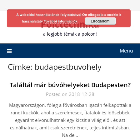
Skip
to
A weboldal használatának folytatásával Ön elfogadja a cookie-k
content
Polctechnika
Elfogadom
használatátv
További információk
a legjobb témák a polcon!
Menu
Címke:
budapestbuvohely
Találtál már búvóhelyeket Budapesten?
Posted on 2018-12-28
Magyarországon, főleg a fővárosban igazán felkapottak a
randi kuckók, ahol a szerelmesek, fiatalok és idősebbek
egyaránt elvonulhatnak egy kicsit a világ elől, és azt
csinálhatnak, amit csak szeretnének, teljes intimitásban.
Na de…