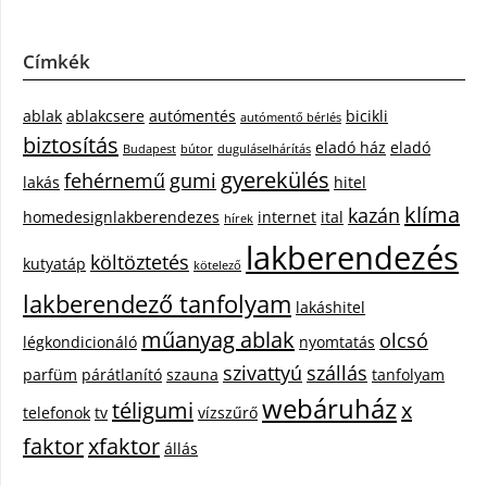
Címkék
ablak
ablakcsere
autómentés
bicikli
autómentő bérlés
biztosítás
eladó ház
eladó
Budapest
bútor
duguláselhárítás
gyerekülés
fehérnemű
gumi
lakás
hitel
klíma
kazán
homedesignlakberendezes
internet
ital
hírek
lakberendezés
költöztetés
kutyatáp
kötelező
lakberendező tanfolyam
lakáshitel
műanyag ablak
olcsó
légkondicionáló
nyomtatás
szivattyú
szállás
parfüm
párátlanító
szauna
tanfolyam
webáruház
téligumi
x
telefonok
tv
vízszűrő
faktor
xfaktor
állás