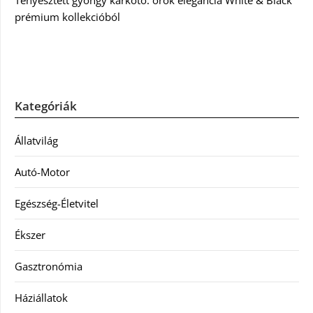
Tenyésztett gyöngy karkötő: örök elegancia White & Black
prémium kollekcióból
Kategóriák
Állatvilág
Autó-Motor
Egészség-Életvitel
Ékszer
Gasztronómia
Háziállatok