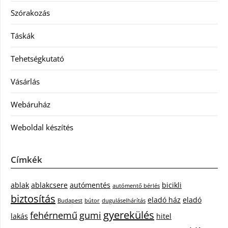
Szórakozás
Táskák
Tehetségkutató
Vásárlás
Webáruház
Weboldal készítés
Címkék
ablak
ablakcsere
autómentés
bicikli
autómentő bérlés
biztosítás
eladó ház
eladó
Budapest
bútor
duguláselhárítás
gyerekülés
fehérnemű
gumi
lakás
hitel