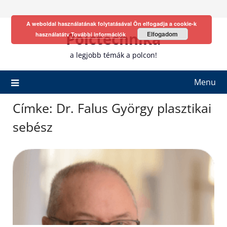
Skip
to
A weboldal használatának folytatásával Ön elfogadja a cookie-k
content
Polctechnika
Elfogadom
használatátv
További információk
a legjobb témák a polcon!
Menu
Címke:
Dr. Falus György plasztikai
sebész