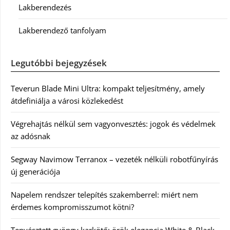
Lakberendezés
Lakberendező tanfolyam
Legutóbbi bejegyzések
Teverun Blade Mini Ultra: kompakt teljesítmény, amely
átdefiniálja a városi közlekedést
Végrehajtás nélkül sem vagyonvesztés: jogok és védelmek
az adósnak
Segway Navimow Terranox – vezeték nélküli robotfűnyírás
új generációja
Napelem rendszer telepítés szakemberrel: miért nem
érdemes kompromisszumot kötni?