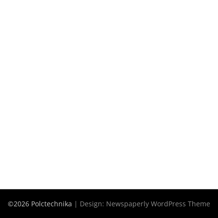
©2026 Polctechnika
| Design:
Newspaperly WordPress Theme