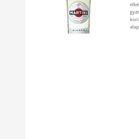
elké
gyár
kori
alap