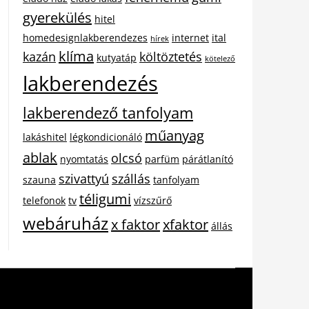
gyerekülés
hitel
homedesignlakberendezes
internet
ital
hírek
klíma
kazán
költöztetés
kutyatáp
kötelező
lakberendezés
lakberendező tanfolyam
műanyag
lakáshitel
légkondicionáló
ablak
olcsó
nyomtatás
parfüm
párátlanító
szivattyú
szállás
szauna
tanfolyam
téligumi
telefonok
tv
vízszűrő
webáruház
x faktor
xfaktor
állás