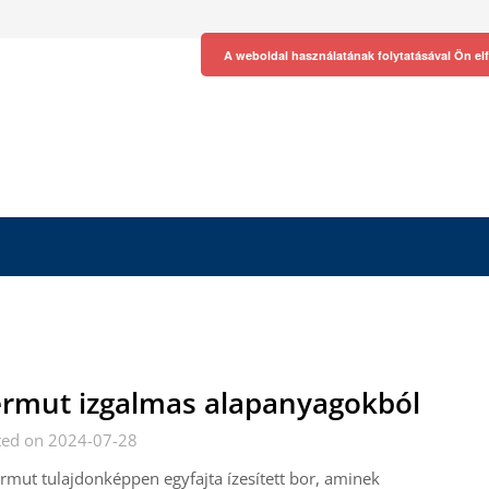
A weboldal használatának folytatásával Ön el
rmut izgalmas alapanyagokból
ted on 2024-07-28
rmut tulajdonképpen egyfajta ízesített bor, aminek