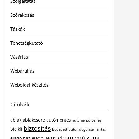
Szolgáltatás
Szórakozás
Táskák
Tehetségkutató
Vásárlás
Webáruház
Weboldal készítés
Címkék
ablak
ablakcsere
autómentés
autómentő bérlés
biztosítás
bicikli
Budapest
bútor
duguláselhárítás
fehérnemű
gumi
eladó ház
eladó lakás