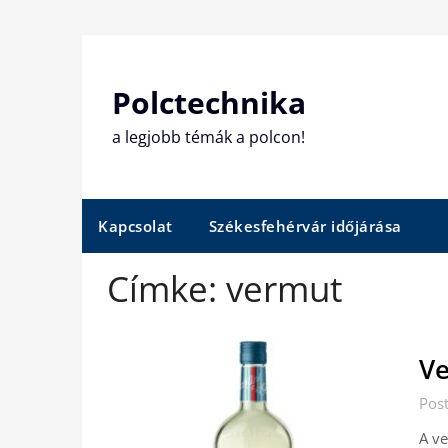
Skip
to
content
Polctechnika
a legjobb témák a polcon!
Kapcsolat
Székesfehérvár időjárása
Címke:
vermut
Ve
Pos
A ve