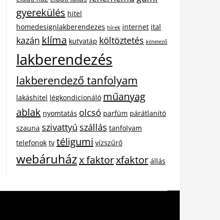
gyerekülés
hitel
homedesignlakberendezes
internet
ital
hírek
klíma
kazán
költöztetés
kutyatáp
kötelező
lakberendezés
lakberendező tanfolyam
műanyag
lakáshitel
légkondicionáló
ablak
olcsó
nyomtatás
parfüm
párátlanító
szivattyú
szállás
szauna
tanfolyam
téligumi
telefonok
tv
vízszűrő
webáruház
x faktor
xfaktor
állás