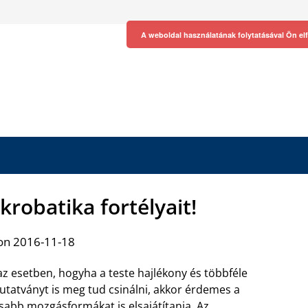
A weboldal használatának folytatásával Ön el
krobatika fortélyait!
on 2016-11-18
z esetben, hogyha a teste hajlékony és többféle
tatványt is meg tud csinálni, akkor érdemes a
isabb mozgásformákat is elsajátítania.
Az