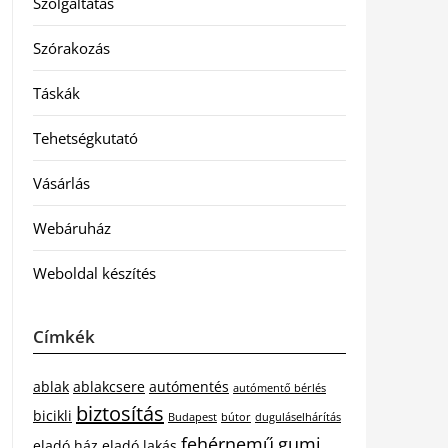
Szolgáltatás
Szórakozás
Táskák
Tehetségkutató
Vásárlás
Webáruház
Weboldal készítés
Címkék
ablak
ablakcsere
autómentés
autómentő bérlés
biztosítás
bicikli
Budapest
bútor
duguláselhárítás
fehérnemű
gumi
eladó ház
eladó lakás