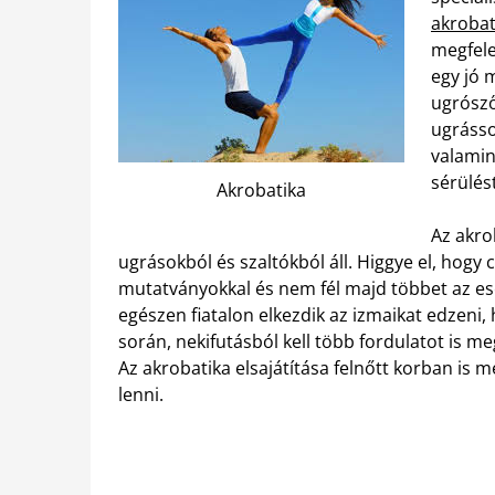
akrobat
megfele
egy jó 
ugrósző
ugrásso
valamin
sérülést
Akrobatika
Az akro
ugrásokból és szaltókból áll. Higgye el, hogy
mutatványokkal és nem fél majd többet az es
egészen fiatalon elkezdik az izmaikat edzeni,
során, nekifutásból kell több fordulatot is 
Az akrobatika elsajátítása felnőtt korban is 
lenni.