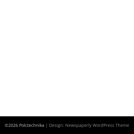
©2026 Polctechnika
| Design:
Newspaperly WordPress Theme