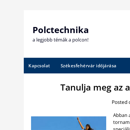
Skip
to
content
Polctechnika
a legjobb témák a polcon!
Kapcsolat
Székesfehérvár időjárása
Tanulja meg az a
Posted 
Abban a
tornamu
speciál