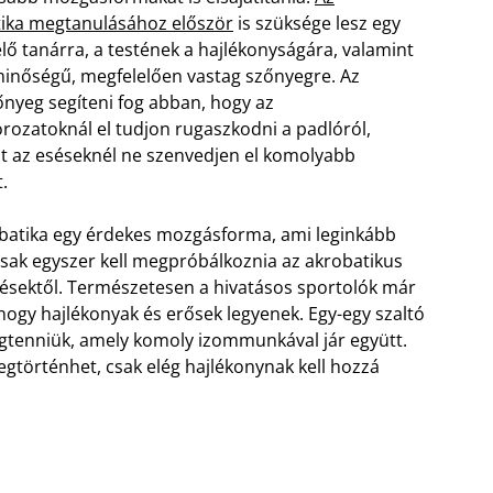
ika megtanulásához először
is szüksége lesz egy
lő tanárra, a testének a hajlékonyságára, valamint
minőségű, megfelelően vastag szőnyegre. Az
nyeg segíteni fog abban, hogy az
rozatoknál el tudjon rugaszkodni a padlóról,
t az eséseknél ne szenvedjen el komolyabb
.
batika egy érdekes mozgásforma, ami leginkább
 csak egyszer kell megpróbálkoznia az akrobatikus
ésektől. Természetesen a hivatásos sportolók már
 hogy hajlékonyak és erősek legyenek. Egy-egy szaltó
megtenniük, amely komoly izommunkával jár együtt.
megtörténhet, csak elég hajlékonynak kell hozzá