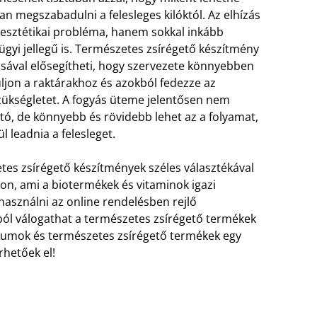
n megszabadulni a felesleges kilóktól. Az elhízás
esztétikai probléma, hanem sokkal inkább
gyi jellegű is. Természetes zsírégető készítmény
sával elősegítheti, hogy szervezete könnyebben
jon a raktárakhoz és azokból fedezze az
zükségletet. A fogyás üteme jelentősen nem
tó, de könnyebb és rövidebb lehet az a folyamat,
l leadnia a felesleget.
es zsírégető készítmények széles választékával
on, ami a biotermékek és vitaminok igazi
használni az online rendelésben rejlő
ól válogathat a természetes zsírégető termékek
ikumok és természetes zsírégető termékek egy
rhetőek el!