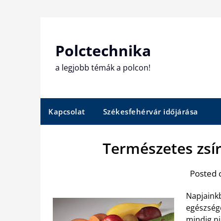
Skip
to
content
Polctechnika
a legjobb témák a polcon!
Kapcsolat
Székesfehérvár időjárása
Természetes zsí
Posted 
Napjaink
egészség
mindig ni