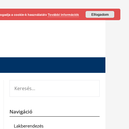
Elfogadom
fogadja a cookie-k használatátv
További információk
KERESÉS:
Navigáció
Lakberendezés