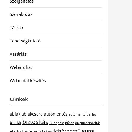
Szolgáltatás
Szórakozás
Táskák
Tehetségkutató
Vásárlás
Webáruház
Weboldal készítés
Címkék
ablak
ablakcsere
autómentés
autómentő bérlés
biztosítás
bicikli
Budapest
bútor
duguláselhárítás
fehérnemű
gumi
eladó ház
eladó lakás