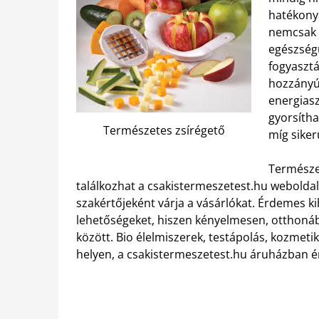
hatékonya
nemcsak 
egészségü
fogyasztá
hozzányúl
energias
gyorsítha
Természetes zsírégető
míg sikerü
Természet
találkozhat a csakistermeszetest.hu weboldal
szakértőjeként várja a vásárlókat. Érdemes ki
lehetőségeket, hiszen kényelmesen, otthonáb
között. Bio élelmiszerek, testápolás, kozmet
helyen, a csakistermeszetest.hu áruházban é