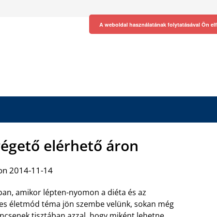
A weboldal használatának folytatásával Ön el
régető elérhető áron
on 2014-11-14
ban, amikor lépten-nyomon a diéta és az
es életmód téma jön szembe velünk, sokan még
ncsenek tisztában azzal, hogy miként lehetne