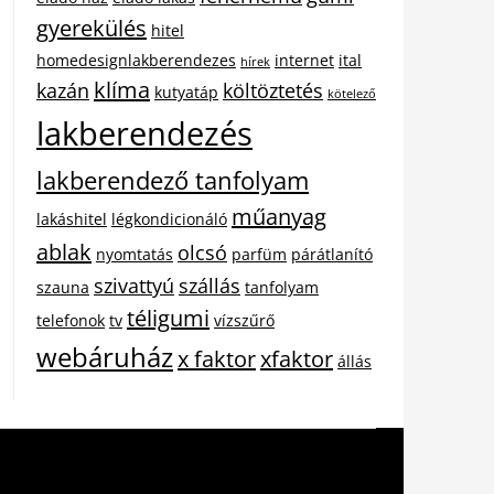
gyerekülés
hitel
homedesignlakberendezes
internet
ital
hírek
klíma
kazán
költöztetés
kutyatáp
kötelező
lakberendezés
lakberendező tanfolyam
műanyag
lakáshitel
légkondicionáló
ablak
olcsó
nyomtatás
parfüm
párátlanító
szivattyú
szállás
szauna
tanfolyam
téligumi
telefonok
tv
vízszűrő
webáruház
x faktor
xfaktor
állás