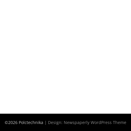
©2026 Polctechnika
| Design:
Newspaperly WordPress Theme