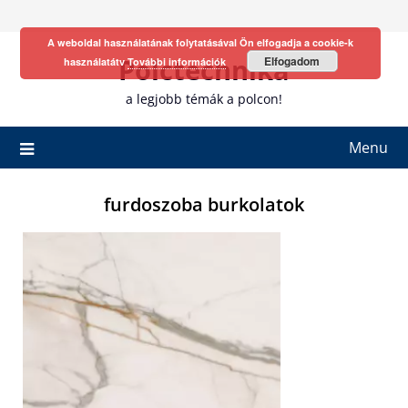
Skip
to
A weboldal használatának folytatásával Ön elfogadja a cookie-k
content
Polctechnika
Elfogadom
használatátv
További információk
a legjobb témák a polcon!
Menu
furdoszoba burkolatok