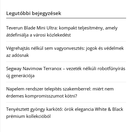
Legutóbbi bejegyzések
Teverun Blade Mini Ultra: kompakt teljesítmény, amely
átdefiniálja a városi közlekedést
Végrehajtás nélkül sem vagyonvesztés: jogok és védelmek
az adósnak
Segway Navimow Terranox – vezeték nélküli robotfűnyírás
új generációja
Napelem rendszer telepítés szakemberrel: miért nem
érdemes kompromisszumot kötni?
Tenyésztett gyöngy karkötő: örök elegancia White & Black
prémium kollekcióból