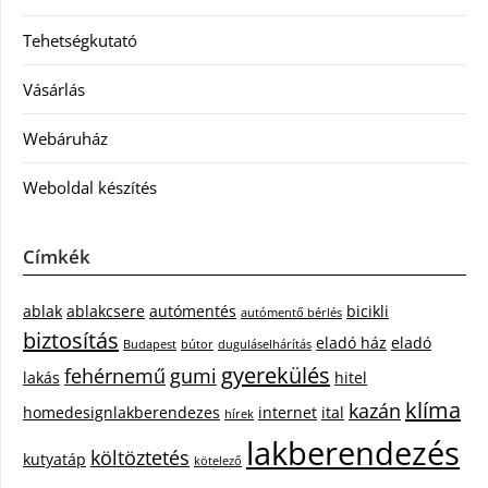
Tehetségkutató
Vásárlás
Webáruház
Weboldal készítés
Címkék
ablak
ablakcsere
autómentés
bicikli
autómentő bérlés
biztosítás
eladó ház
eladó
Budapest
bútor
duguláselhárítás
gyerekülés
fehérnemű
gumi
lakás
hitel
klíma
kazán
homedesignlakberendezes
internet
ital
hírek
lakberendezés
költöztetés
kutyatáp
kötelező