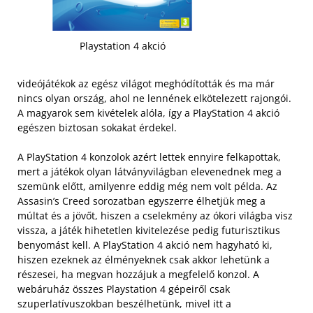
Playstation 4 akció
videójátékok az egész világot meghódították és ma már
nincs olyan ország, ahol ne lennének elkötelezett rajongói.
A magyarok sem kivételek alóla, így a PlayStation 4 akció
egészen biztosan sokakat érdekel.
A PlayStation 4 konzolok azért lettek ennyire felkapottak,
mert a játékok olyan látványvilágban elevenednek meg a
szemünk előtt, amilyenre eddig még nem volt példa. Az
Assasin’s Creed sorozatban egyszerre élhetjük meg a
múltat és a jövőt, hiszen a cselekmény az ókori világba visz
vissza, a játék hihetetlen kivitelezése pedig futurisztikus
benyomást kell. A PlayStation 4 akció nem hagyható ki,
hiszen ezeknek az élményeknek csak akkor lehetünk a
részesei, ha megvan hozzájuk a megfelelő konzol.
A
webáruház összes Playstation 4 gépeiről csak
szuperlatívuszokban beszélhetünk, mivel itt a