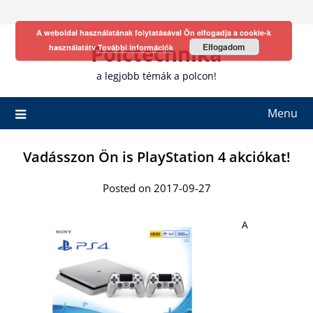
Skip
to
A weboldal használatának folytatásával Ön elfogadja a cookie-k
content
Polctechnika
Elfogadom
használatátv
További információk
a legjobb témák a polcon!
Menu
Vadásszon Ön is PlayStation 4 akciókat!
Posted on 2017-09-27
A