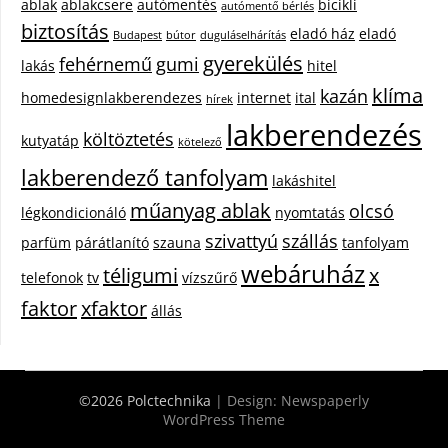
ablak
ablakcsere
autómentés
bicikli
autómentő bérlés
biztosítás
eladó ház
eladó
Budapest
bútor
duguláselhárítás
gyerekülés
fehérnemű
gumi
lakás
hitel
klíma
kazán
homedesignlakberendezes
internet
ital
hírek
lakberendezés
költöztetés
kutyatáp
kötelező
lakberendező tanfolyam
lakáshitel
műanyag ablak
olcsó
légkondicionáló
nyomtatás
szivattyú
szállás
parfüm
párátlanító
szauna
tanfolyam
webáruház
téligumi
x
telefonok
tv
vízszűrő
faktor
xfaktor
állás
©2026 Polctechnika
| Design:
Newspaperly
WordPress Theme