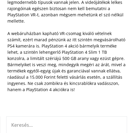
legmodernebb típusok vannak jelen. A videójátékok lelkes
rajongóinak egészen biztosan nem kell bemutatni a
PlayStation VR-t, azonban mégsem mehetünk el szó nélkül
mellette.
A webáruházban kapható VR-csomag kiváló vételnek
számít, ezért marad pénzünk az itt szintén megvásárolható
PS4 kamerára is. PlayStation 4 akció bármelyik terméke
lehet, a szintén lehengerlő PlayStation 4 Slim 1 TB
konzolra, a limitált szériájú 500 GB arany vagy ezüst gépre.
Bármelyiket is veszi meg, mindegyik megéri az árát, mivel a
termékek egytől-egyig újak és garanciával vannak ellátva,
ráadásul a 15.000 Forint feletti vásárlás esetén, a szállítás
ingyenes. Ne csak zombikra és kincsrablókra vadásszon,
hanem a PlayStation 4 akciókra is!
KERESÉS: