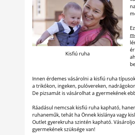
na
me
Ez
me
lé
ér
Kisfiú ruha
ah
be
Innen érdemes vásárolni a kisfiú ruha típusok
a trikókon, ingeken, pulóvereken, nadrágokon 
De pizsamát is vásárolhat a gyermekének ebbő
Ráadásul nemcsak kisfiú ruha kapható, hane
ruhaneműk, tehát ha Önnek kislánya vagy kisl
Outlet gyerekruha szintén kapható. Vásárolj
gyermekének szüksége van!