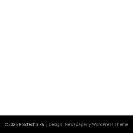
©2026 Polctechnika
| Design:
Newspaperly WordPress Theme