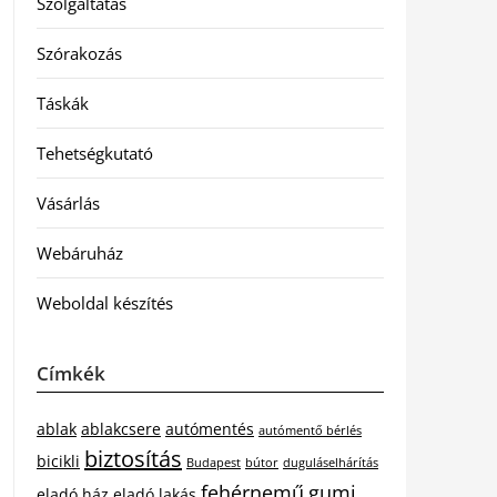
Szolgáltatás
Szórakozás
Táskák
Tehetségkutató
Vásárlás
Webáruház
Weboldal készítés
Címkék
ablak
ablakcsere
autómentés
autómentő bérlés
biztosítás
bicikli
Budapest
bútor
duguláselhárítás
fehérnemű
gumi
eladó ház
eladó lakás