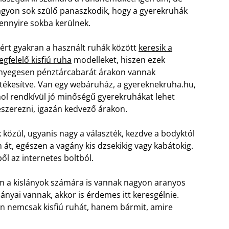
gyon sok szülő panaszkodik, hogy a gyerekruhák
nnyire sokba kerülnek.
ért gyakran a használt ruhák között
keresik a
gfelelő kisfiú ruha
modelleket, hiszen ezek
nyegesen pénztárcabarát árakon vannak
tékesítve. Van egy webáruház, a gyereknekruha.hu,
ol rendkívül jó minőségű gyerekruhákat lehet
szerezni, igazán kedvező árakon.
 közül, ugyanis nagy a választék, kezdve a bodyktól
át, egészen a vagány kis dzsekikig vagy kabátokig.
l az internetes boltból.
m a kislányok számára is vannak nagyon aranyos
ányai vannak, akkor is érdemes itt keresgélnie.
on nemcsak kisfiú ruhát, hanem bármit, amire