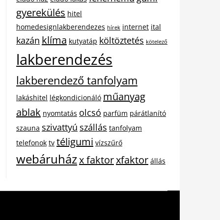
gyerekülés
hitel
homedesignlakberendezes
internet
ital
hírek
klíma
kazán
költöztetés
kutyatáp
kötelező
lakberendezés
lakberendező tanfolyam
műanyag
lakáshitel
légkondicionáló
ablak
olcsó
nyomtatás
parfüm
párátlanító
szivattyú
szállás
szauna
tanfolyam
téligumi
telefonok
tv
vízszűrő
webáruház
x faktor
xfaktor
állás