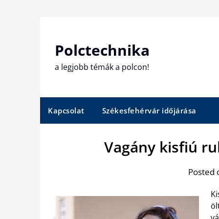
Skip
to
content
Polctechnika
a legjobb témák a polcon!
Kapcsolat
Székesfehérvár időjárása
Vagány kisfiú r
Posted 
Ki
öl
vá