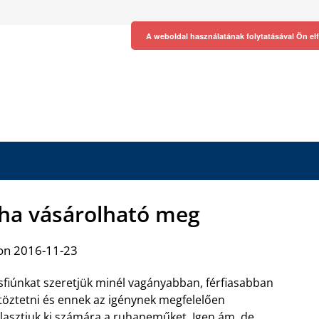
A weboldal használatának folytatásával Ön el
uha vásárolható meg
on 2016-11-23
sfiúnkat szeretjük minél vagányabban, férfiasabban
töztetni és ennek az igénynek megfelelően
lasztjuk ki számára a ruhaneműket. Igen ám, de