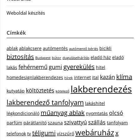
Weboldal készítés
Címkék
ablak
ablakcsere
autómentés
bicikli
autómentő bérlés
biztosítás
eladó ház
eladó
Budapest
bútor
duguláselhárítás
gyerekülés
fehérnemű
gumi
lakás
hitel
klíma
kazán
homedesignlakberendezes
internet
ital
hírek
lakberendezés
költöztetés
kutyatáp
kötelező
lakberendező tanfolyam
lakáshitel
műanyag ablak
olcsó
légkondicionáló
nyomtatás
szivattyú
szállás
parfüm
párátlanító
szauna
tanfolyam
webáruház
téligumi
x
telefonok
tv
vízszűrő