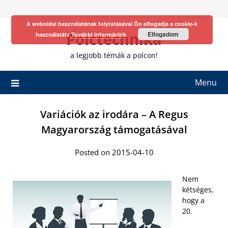
Skip
to
A weboldal használatának folytatásával Ön elfogadja a cookie-k
content
Polctechnika
Elfogadom
használatátv
További információk
a legjobb témák a polcon!
Menu
Variációk az irodára – A Regus
Magyarország támogatásával
Posted on 2015-04-10
Nem
kétséges,
hogy a
20.