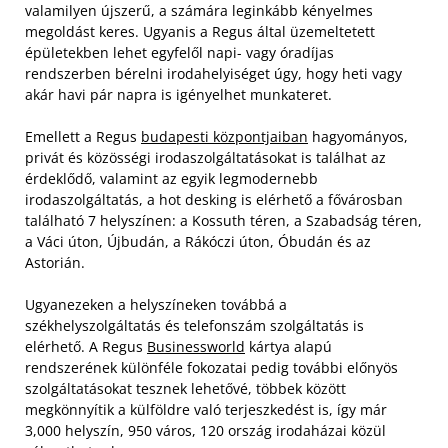
valamilyen újszerű, a számára leginkább kényelmes
megoldást keres. Ugyanis a Regus által üzemeltetett
épületekben lehet egyfelől napi- vagy óradíjas
rendszerben bérelni irodahelyiséget úgy, hogy heti vagy
akár havi pár napra is igényelhet munkateret.
Emellett a Regus
budapesti központjaiban
hagyományos,
privát és közösségi irodaszolgáltatásokat is találhat az
érdeklődő, valamint az egyik legmodernebb
irodaszolgáltatás, a hot desking is elérhető a fővárosban
található 7 helyszínen: a Kossuth téren, a Szabadság téren,
a Váci úton, Újbudán, a Rákóczi úton, Óbudán és az
Astorián.
Ugyanezeken a helyszíneken továbbá a
székhelyszolgáltatás és telefonszám szolgáltatás is
elérhető. A Regus
Businessworld
kártya alapú
rendszerének különféle fokozatai pedig további előnyös
szolgáltatásokat tesznek lehetővé, többek között
megkönnyítik a külföldre való terjeszkedést is, így már
3,000 helyszín, 950 város, 120 ország irodaházai közül