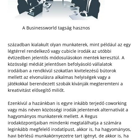
A Businessworld tagság hasznos
században kialakult olyan munkaterek, mint például az egy
légtérrel rendelkező vagy cubicle irodák az utóbbi
évtizedben jelentős módosulásokon mentek keresztül. A
közösségi médiát jelentősen befolyásoló vállalatok
irodáiban a rendkívül szokatlan kivitelezésű bútorok
mellett az elvonulásra alkalmas helyiségek vagy a
játékokkal berendezett szobák kívánják megteremteni a
kreativitást elősegítő miliőt.
Ezenkívül a hazánkban is egyre inkább terjedő coworking
vagy más néven közösségi irodák jelentenek alternatívát a
hagyományos munkaterek mellett. A Regus
irodaközpontjaiban mindenki megtalálhatja a számára
leginkább megfelelő irodatípust, akkor is, ha hagyományos,
havi bérlésű munkakörnyezetre tart igényt, de akkor is, ha