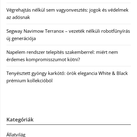
Végrehajtás nélkül sem vagyonvesztés: jogok és védelmek
az adósnak
Segway Navimow Terranox – vezeték nélküli robotfűnyírás
új generációja
Napelem rendszer telepítés szakemberrel: miért nem
érdemes kompromisszumot kötni?
Tenyésztett gyöngy karkötő: örök elegancia White & Black
prémium kollekcióból
Kategóriák
Állatvilág