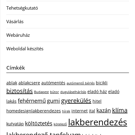
Tehetségkutató
Vásárlás
Webáruház
Weboldal készítés
Címkék
ablak
ablakcsere
autómentés
bicikli
autómentő bérlés
biztosítás
eladó ház
eladó
Budapest
bútor
duguláselhárítás
gyerekülés
fehérnemű
gumi
lakás
hitel
klíma
kazán
homedesignlakberendezes
internet
ital
hírek
lakberendezés
költöztetés
kutyatáp
kötelező
lakberendező tanfolyam