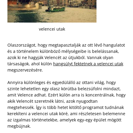
velencei utak
Olaszországot, hogy megtapasztalják az ott lévő hangulatot
és a történelem különböző mélységeibe is belelássanak,
azok ki ne hagyják Velencét az útjukból. Vannak olyan
társaságok, ahol külön
hangsúlyt fektetnek a velencei utak
megszervezésére.
Annyira különleges és egyedülálló az ottani világ, hogy
szinte lehetetlen egy olasz körútba belezsúfolni mindazt,
amit Velence adhat. Ezért külön arra is koncentrálnak, hogy
akik Velencét szeretnék látni, azok nyugodtan
megtehessék. Így is több hetet kitöltő programot tudnának
kerekíteni a velencei utak köré, ami részletesen belemenne
az izgalmas történetekbe, amelyek egy-egy épület mögött
megbújnak.