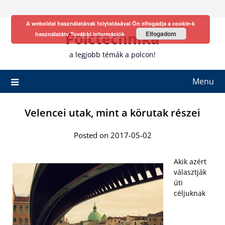
Skip
to
A weboldal használatának folytatásával Ön elfogadja a cookie-k
content
Polctechnika
Elfogadom
használatátv
További információk
a legjobb témák a polcon!
Menu
Velencei utak, mint a körutak részei
Posted on 2017-05-02
Akik azért
választják
úti
céljuknak