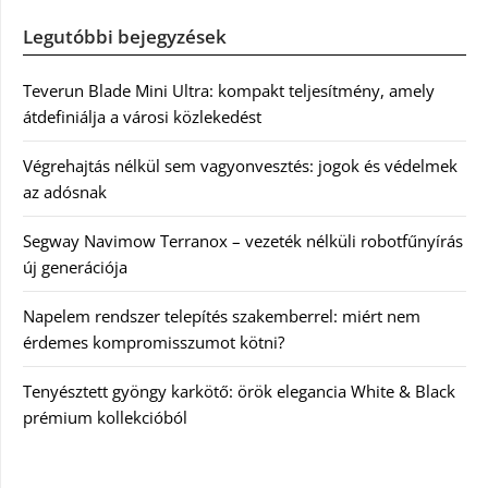
Legutóbbi bejegyzések
Teverun Blade Mini Ultra: kompakt teljesítmény, amely
átdefiniálja a városi közlekedést
Végrehajtás nélkül sem vagyonvesztés: jogok és védelmek
az adósnak
Segway Navimow Terranox – vezeték nélküli robotfűnyírás
új generációja
Napelem rendszer telepítés szakemberrel: miért nem
érdemes kompromisszumot kötni?
Tenyésztett gyöngy karkötő: örök elegancia White & Black
prémium kollekcióból