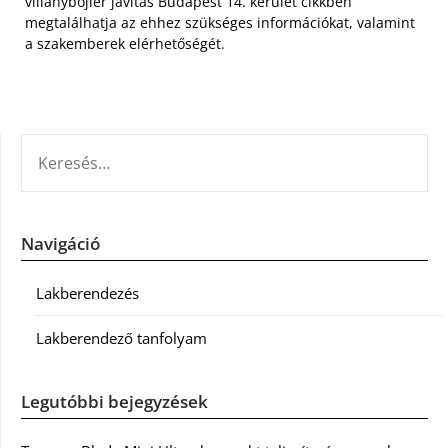
villanybojler javítás Budapest 14. kerület cikkben
megtalálhatja az ehhez szükséges információkat, valamint
a szakemberek elérhetőségét.
KERESÉS:
Navigáció
Lakberendezés
Lakberendező tanfolyam
Legutóbbi bejegyzések