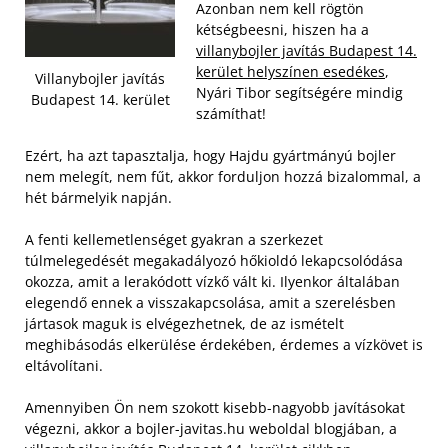
Azonban nem kell rögtön
kétségbeesni, hiszen ha a
villanybojler javítás Budapest 14.
kerület helyszínen esedékes
,
Villanybojler javítás
Nyári Tibor segítségére mindig
Budapest 14. kerület
számíthat!
Ezért, ha azt tapasztalja, hogy Hajdu gyártmányú bojler
nem melegít, nem fűt, akkor forduljon hozzá bizalommal, a
hét bármelyik napján.
A fenti kellemetlenséget gyakran a szerkezet
túlmelegedését megakadályozó hőkioldó lekapcsolódása
okozza, amit a lerakódott vízkő vált ki. Ilyenkor általában
elegendő ennek a visszakapcsolása, amit a szerelésben
jártasok maguk is elvégezhetnek, de az ismételt
meghibásodás elkerülése érdekében, érdemes a vízkövet is
eltávolítani.
Amennyiben Ön nem szokott kisebb-nagyobb javításokat
végezni, akkor a bojler-javitas.hu weboldal blogjában, a