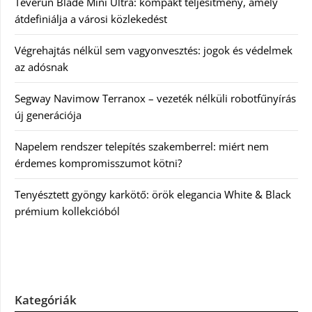
Teverun Blade Mini Ultra: kompakt teljesítmény, amely
átdefiniálja a városi közlekedést
Végrehajtás nélkül sem vagyonvesztés: jogok és védelmek
az adósnak
Segway Navimow Terranox – vezeték nélküli robotfűnyírás
új generációja
Napelem rendszer telepítés szakemberrel: miért nem
érdemes kompromisszumot kötni?
Tenyésztett gyöngy karkötő: örök elegancia White & Black
prémium kollekcióból
Kategóriák