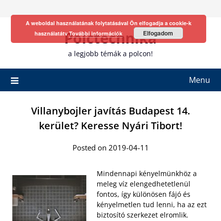
Skip
to
A weboldal használatának folytatásával Ön elfogadja a cookie-k
content
Polctechnika
Elfogadom
használatátv
További információk
a legjobb témák a polcon!
Menu
Villanybojler javítás Budapest 14.
kerület? Keresse Nyári Tibort!
Posted on 2019-04-11
Mindennapi kényelmünkhöz a
meleg víz elengedhetetlenül
fontos, így különösen fájó és
kényelmetlen tud lenni, ha az ezt
biztosító szerkezet elromlik.