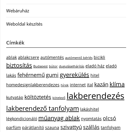
Webáruház
Weboldal készítés
Címkék
ablak
ablakcsere
autómentés
bicikli
autómentő bérlés
biztosítás
eladó ház
eladó
Budapest
bútor
duguláselhárítás
gyerekülés
fehérnemű
gumi
lakás
hitel
klíma
kazán
homedesignlakberendezes
internet
ital
hírek
lakberendezés
költöztetés
kutyatáp
kötelező
lakberendező tanfolyam
lakáshitel
műanyag ablak
olcsó
légkondicionáló
nyomtatás
szivattyú
szállás
parfüm
párátlanító
szauna
tanfolyam