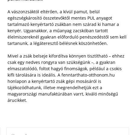
A vászonzsáktól eltérően, a kívül pamut, belül
egészségkárosító összetevőktől mentes PUL anyagot
tartalmazó kenyértartó zsákban nem szárad ki hamar a
kenyér.
Ugyanakkor, a műanyag zacskóban tartott
élelmiszereknél gyakran előforduló penészedéstől sem kell
tartanunk, a légáteresztő bélésnek köszönhetően.
Mivel a zsák belseje kifordítva könnyen tisztítható – ehhez
csak egy nedves rongyra van szükségünk –, a gyakran
elmaszatolódó, foltot hagyó finomságok, például a csokis
kifli tárolására is ideális. A fenntarthato-otthonom.hu
honlapon a kenyértartó zsák gépi mosásáról is
tájékozódhatunk, illetve megrendelhetjük ezt a
magyarországi manufaktúrában varrt, kiváló minőségű
árucikket.
KERESÉS: