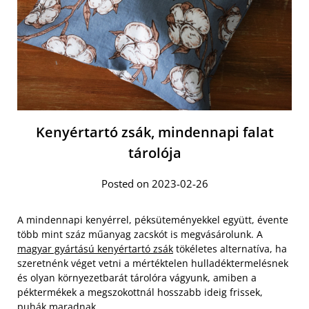
Kenyértartó zsák, mindennapi falat
tárolója
Posted on 2023-02-26
A mindennapi kenyérrel, péksüteményekkel együtt, évente
több mint száz műanyag zacskót is megvásárolunk. A
magyar gyártású kenyértartó zsák
tökéletes alternatíva, ha
szeretnénk véget vetni a mértéktelen hulladéktermelésnek
és olyan környezetbarát tárolóra vágyunk, amiben a
péktermékek a megszokottnál hosszabb ideig frissek,
puhák maradnak.