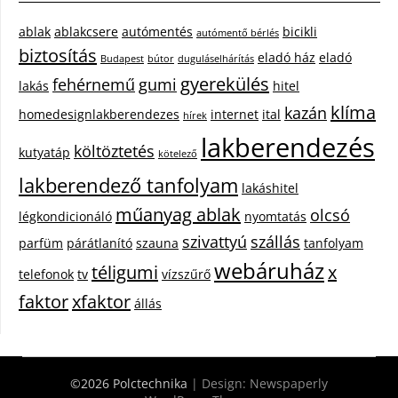
ablak
ablakcsere
autómentés
bicikli
autómentő bérlés
biztosítás
eladó ház
eladó
Budapest
bútor
duguláselhárítás
gyerekülés
fehérnemű
gumi
lakás
hitel
klíma
kazán
homedesignlakberendezes
internet
ital
hírek
lakberendezés
költöztetés
kutyatáp
kötelező
lakberendező tanfolyam
lakáshitel
műanyag ablak
olcsó
légkondicionáló
nyomtatás
szivattyú
szállás
parfüm
párátlanító
szauna
tanfolyam
webáruház
téligumi
x
telefonok
tv
vízszűrő
faktor
xfaktor
állás
©2026 Polctechnika
| Design:
Newspaperly