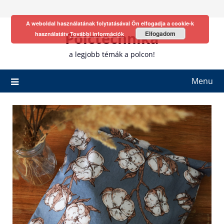
Skip
to
A weboldal használatának folytatásával Ön elfogadja a cookie-k
content
Polctechnika
Elfogadom
használatátv
További információk
a legjobb témák a polcon!
Menu